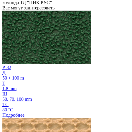
команда ТД “ПИК РУС”
Вас могут заинтересовать
P-32
Д
50 + 100 m
Т
1.8 mm
Ш
50, 70, 100 mm
ТС
80 °C
Подробнее