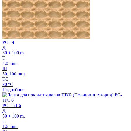
PC-14
Д
50 + 100 m.
Т
4.0 mm.
Ш
50, 100 mm.
ТС
80 °C
Подробнее
PC-11/1.6
Д
50 + 100 m.
Т
1.6 mm.