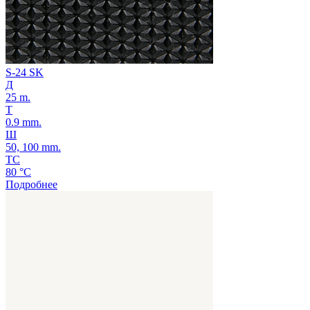
S-24 SK
Д
25 m.
Т
0.9 mm.
Ш
50, 100 mm.
ТС
80 °C
Подробнее