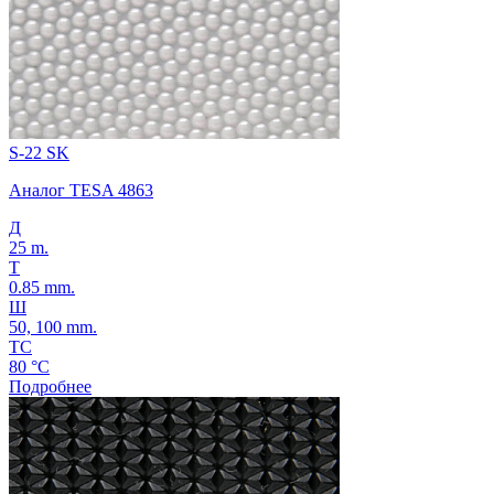
S-22 SK
Аналог TESA 4863
Д
25 m.
Т
0.85 mm.
Ш
50, 100 mm.
ТС
80 °C
Подробнее