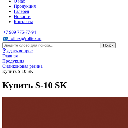
О нас
Продукция
Галерея
Новости
Контакты
+7 909 775-77-94
rolltex@rolltex.ru
задать вопрос
Главная
Продукция
Силиконовая резина
Купить S-10 SK
Купить S-10 SK