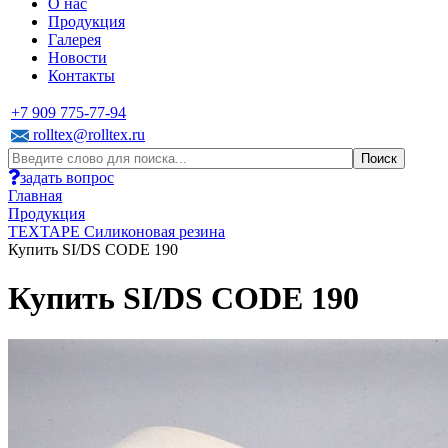
О нас
Продукция
Галерея
Новости
Контакты
+7 909 775-77-94
rolltex@rolltex.ru
задать вопрос
Главная
Продукция
TEXTAPE Силиконовая резина
Купить SI/DS CODE 190
Купить SI/DS CODE 190